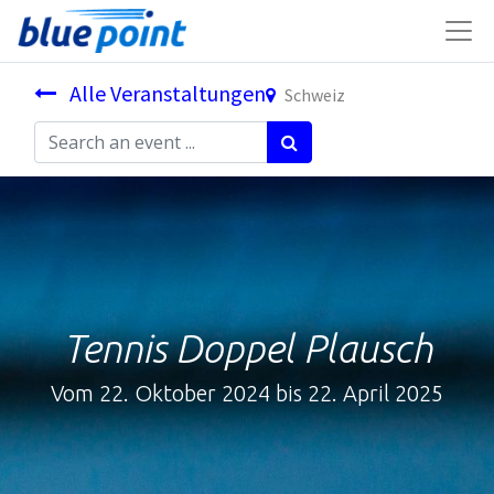
Alle Veranstaltungen
Schweiz
Tennis Doppel Plausch
Vom 22. Oktober 2024 bis 22. April 2025