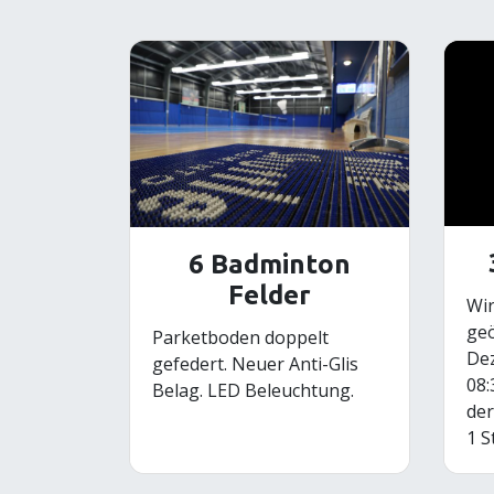
6 Badminton
Felder
Wir
geö
Parketboden doppelt
Dez
gefedert. Neuer Anti-Glis
08:
Belag. LED Beleuchtung.
der
1 S