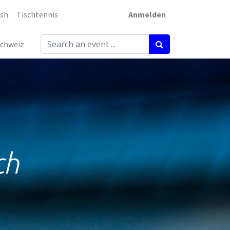
sh
Tischtennis
Anmelden
chweiz
ch