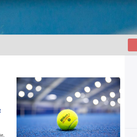
R
ie,