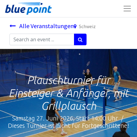
Alle Veranstaltungen
Schweiz
Plauschturnier für
Einsteiger & Anfänger, mit
Grillplausch
Samstag 27. Juni 2026, Start 14:00 Uhr /
Dieses Turnier ist nicht für Fortgeschrittene!