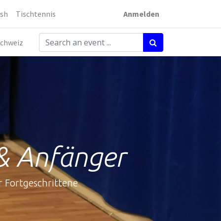
sh
Tischtennis
Anmelden
chweiz
 & Anfänger
r Fortgeschrittene