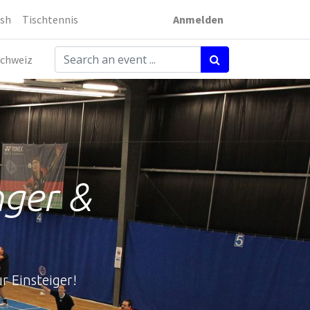
sh
Tischtennis
Anmelden
chweiz
nger &
r Einsteiger!