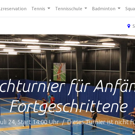
tzreservation
Tennis
Tennisschule
Badminton
Squa
S
chturnier für Anfä
Fortgeschrittene
uli 24, Start 14:00 Uhr / Dieses Turnier ist nicht fü